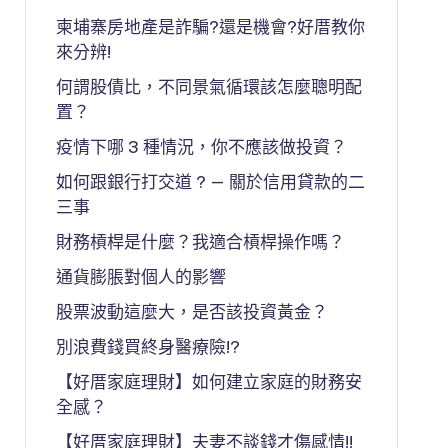
柬埔寨房地產是詐騙?還是機會?好厝教你
來分辨!
何謂股債比，不同景氣循環該怎麼聰明配
置？
疫情下哪 3 種情況，你不應該做投資？
如何跟銀行打交道 ? — 關於信用貸款的二
三事
財務槓桿是什麼？我適合槓桿操作嗎？
通貨膨脹對個人的影響
股票波動這麼大，是否該投資黃金？
別浪費錢買終身醫療險!?
【好厝家庭理財】如何建立家庭的財務安
全感？
【好厝家庭理財】夫妻不談錢才傷感情!!