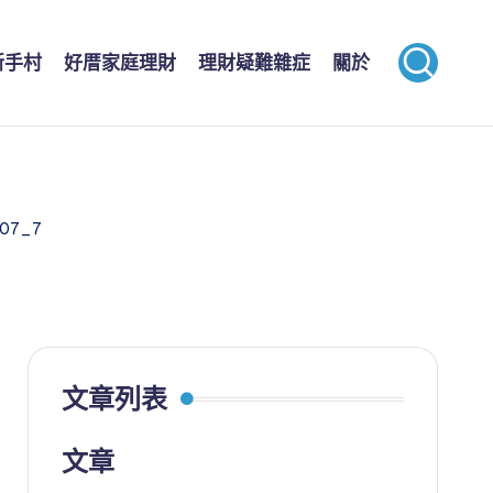
新手村
好厝家庭理財
理財疑難雜症
關於
07_7
文章列表
文章