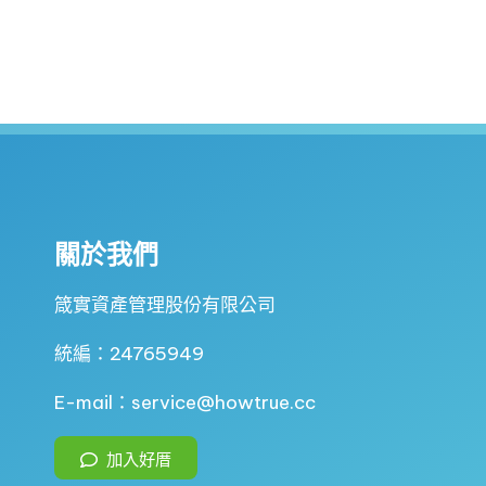
關於我們
箴實資產管理股份有限公司
統編：24765949
E-mail：service@howtrue.cc
加入好厝