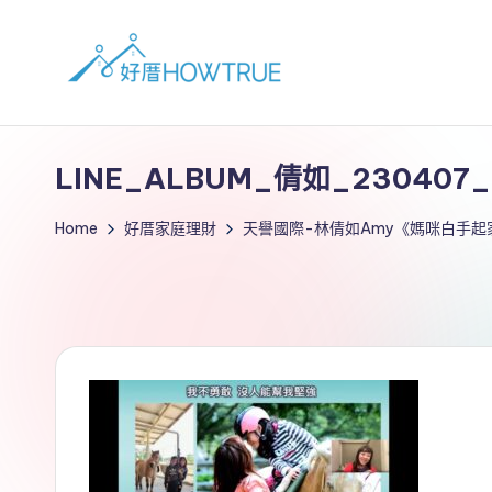
LINE_ALBUM_倩如_230407_
Home
好厝家庭理財
天譽國際-林倩如Amy《媽咪白手