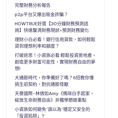
完整財務分析報告
p2p平台又爆出吸金詐騙？
HOWTRUE好厝【30分鐘財務預測諮
詢】快速釐清財務現狀+預測財務變化
理財小白必看！銀行信用貸款，如何輕鬆
貸到理想利率和額度？
打破迷思！小資族必看:輕鬆投資房地產，
創造更多財富可能性，實現財務自由的夢
想!
大通膨時代，你準備好了嗎？6招教你懂
挑生前契約，對抗通膨怪獸
天譽國際-林倩如Amy《媽咪白手起家，
綻放生命財務自由》非獨學節錄重點
小資族如何避免”誤以為”穩定又安全的
「投資陷阱」?