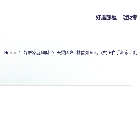
好厝課程
理財
Home
好厝家庭理財
天譽國際-林倩如Amy《媽咪白手起家，