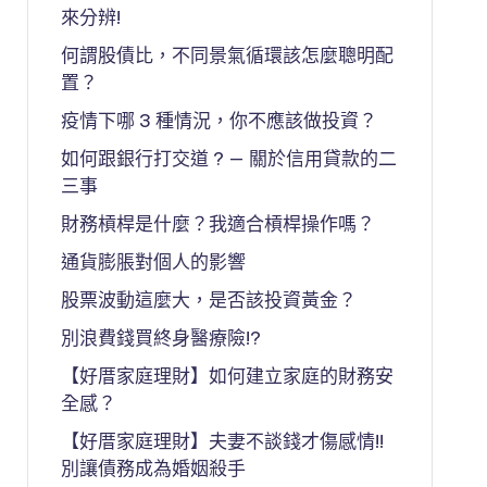
來分辨!
何謂股債比，不同景氣循環該怎麼聰明配
置？
疫情下哪 3 種情況，你不應該做投資？
如何跟銀行打交道 ? — 關於信用貸款的二
三事
財務槓桿是什麼？我適合槓桿操作嗎？
通貨膨脹對個人的影響
股票波動這麼大，是否該投資黃金？
別浪費錢買終身醫療險!?
【好厝家庭理財】如何建立家庭的財務安
全感？
【好厝家庭理財】夫妻不談錢才傷感情!!
別讓債務成為婚姻殺手