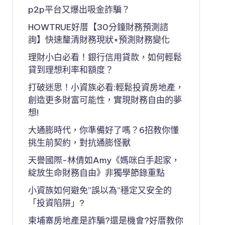
p2p平台又爆出吸金詐騙？
HOWTRUE好厝【30分鐘財務預測諮
詢】快速釐清財務現狀+預測財務變化
理財小白必看！銀行信用貸款，如何輕鬆
貸到理想利率和額度？
打破迷思！小資族必看:輕鬆投資房地產，
創造更多財富可能性，實現財務自由的夢
想!
大通膨時代，你準備好了嗎？6招教你懂
挑生前契約，對抗通膨怪獸
天譽國際-林倩如Amy《媽咪白手起家，
綻放生命財務自由》非獨學節錄重點
小資族如何避免”誤以為”穩定又安全的
「投資陷阱」?
柬埔寨房地產是詐騙?還是機會?好厝教你