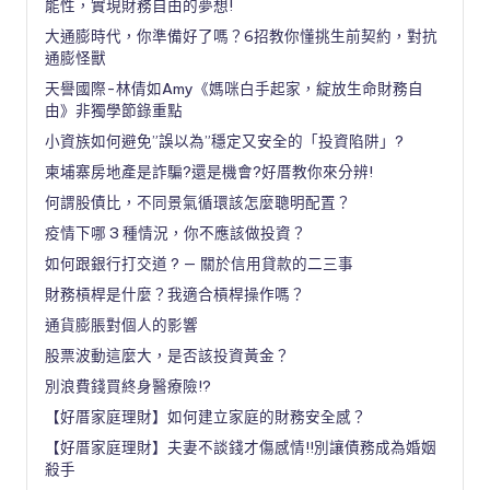
能性，實現財務自由的夢想!
大通膨時代，你準備好了嗎？6招教你懂挑生前契約，對抗
通膨怪獸
天譽國際-林倩如Amy《媽咪白手起家，綻放生命財務自
由》非獨學節錄重點
小資族如何避免”誤以為”穩定又安全的「投資陷阱」?
柬埔寨房地產是詐騙?還是機會?好厝教你來分辨!
何謂股債比，不同景氣循環該怎麼聰明配置？
疫情下哪 3 種情況，你不應該做投資？
如何跟銀行打交道 ? — 關於信用貸款的二三事
財務槓桿是什麼？我適合槓桿操作嗎？
通貨膨脹對個人的影響
股票波動這麼大，是否該投資黃金？
別浪費錢買終身醫療險!?
【好厝家庭理財】如何建立家庭的財務安全感？
【好厝家庭理財】夫妻不談錢才傷感情!!別讓債務成為婚姻
殺手