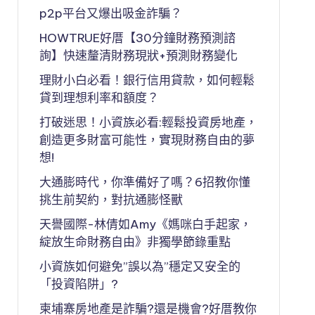
p2p平台又爆出吸金詐騙？
HOWTRUE好厝【30分鐘財務預測諮
詢】快速釐清財務現狀+預測財務變化
理財小白必看！銀行信用貸款，如何輕鬆
貸到理想利率和額度？
打破迷思！小資族必看:輕鬆投資房地產，
創造更多財富可能性，實現財務自由的夢
想!
大通膨時代，你準備好了嗎？6招教你懂
挑生前契約，對抗通膨怪獸
天譽國際-林倩如Amy《媽咪白手起家，
綻放生命財務自由》非獨學節錄重點
小資族如何避免”誤以為”穩定又安全的
「投資陷阱」?
柬埔寨房地產是詐騙?還是機會?好厝教你