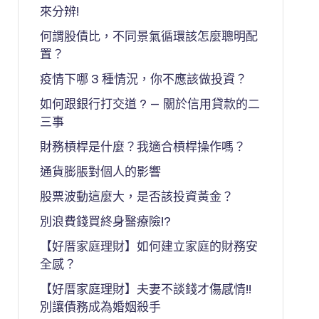
來分辨!
何謂股債比，不同景氣循環該怎麼聰明配
置？
疫情下哪 3 種情況，你不應該做投資？
如何跟銀行打交道 ? — 關於信用貸款的二
三事
財務槓桿是什麼？我適合槓桿操作嗎？
通貨膨脹對個人的影響
股票波動這麼大，是否該投資黃金？
別浪費錢買終身醫療險!?
【好厝家庭理財】如何建立家庭的財務安
全感？
【好厝家庭理財】夫妻不談錢才傷感情!!
別讓債務成為婚姻殺手