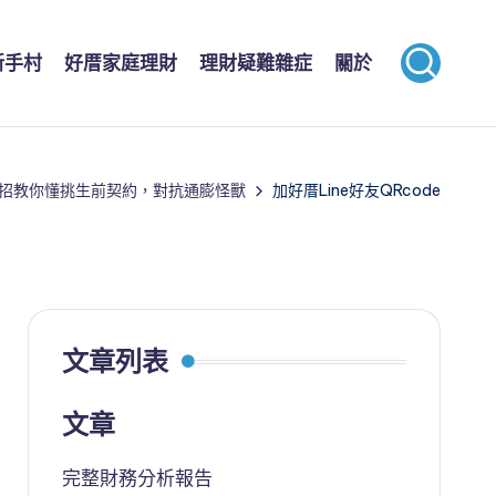
新手村
好厝家庭理財
理財疑難雜症
關於
6招教你懂挑生前契約，對抗通膨怪獸
加好厝Line好友QRcode
文章列表
文章
完整財務分析報告