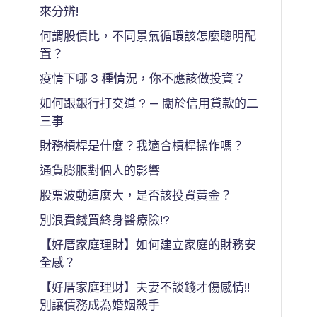
來分辨!
何謂股債比，不同景氣循環該怎麼聰明配
置？
疫情下哪 3 種情況，你不應該做投資？
如何跟銀行打交道 ? — 關於信用貸款的二
三事
財務槓桿是什麼？我適合槓桿操作嗎？
通貨膨脹對個人的影響
股票波動這麼大，是否該投資黃金？
別浪費錢買終身醫療險!?
【好厝家庭理財】如何建立家庭的財務安
全感？
【好厝家庭理財】夫妻不談錢才傷感情!!
別讓債務成為婚姻殺手