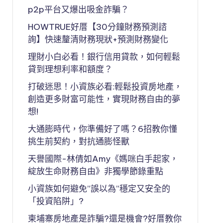
p2p平台又爆出吸金詐騙？
HOWTRUE好厝【30分鐘財務預測諮
詢】快速釐清財務現狀+預測財務變化
理財小白必看！銀行信用貸款，如何輕鬆
貸到理想利率和額度？
打破迷思！小資族必看:輕鬆投資房地產，
創造更多財富可能性，實現財務自由的夢
想!
大通膨時代，你準備好了嗎？6招教你懂
挑生前契約，對抗通膨怪獸
天譽國際-林倩如Amy《媽咪白手起家，
綻放生命財務自由》非獨學節錄重點
小資族如何避免”誤以為”穩定又安全的
「投資陷阱」?
柬埔寨房地產是詐騙?還是機會?好厝教你