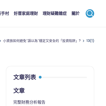
新手村
好厝家庭理財
理財疑難雜症
關於
小資族如何避免”誤以為”穩定又安全的「投資陷阱」?
13(1)
文章列表
文章
完整財務分析報告