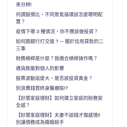
來分辨!
何謂股債比，不同景氣循環該怎麼聰明配
置？
疫情下哪 3 種情況，你不應該做投資？
如何跟銀行打交道 ? — 關於信用貸款的二
三事
財務槓桿是什麼？我適合槓桿操作嗎？
通貨膨脹對個人的影響
股票波動這麼大，是否該投資黃金？
別浪費錢買終身醫療險!?
【好厝家庭理財】如何建立家庭的財務安
全感？
【好厝家庭理財】夫妻不談錢才傷感情!!
別讓債務成為婚姻殺手