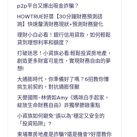
p2p平台又爆出吸金詐騙？
HOWTRUE好厝【30分鐘財務預測諮
詢】快速釐清財務現狀+預測財務變化
理財小白必看！銀行信用貸款，如何輕鬆
貸到理想利率和額度？
打破迷思！小資族必看:輕鬆投資房地產，
創造更多財富可能性，實現財務自由的夢
想!
大通膨時代，你準備好了嗎？6招教你懂
挑生前契約，對抗通膨怪獸
天譽國際-林倩如Amy《媽咪白手起家，
綻放生命財務自由》非獨學節錄重點
小資族如何避免”誤以為”穩定又安全的
「投資陷阱」?
柬埔寨房地產是詐騙?還是機會?好厝教你