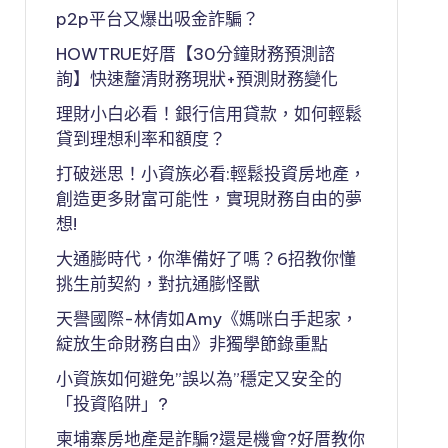
p2p平台又爆出吸金詐騙？
HOWTRUE好厝【30分鐘財務預測諮
詢】快速釐清財務現狀+預測財務變化
理財小白必看！銀行信用貸款，如何輕鬆
貸到理想利率和額度？
打破迷思！小資族必看:輕鬆投資房地產，
創造更多財富可能性，實現財務自由的夢
想!
大通膨時代，你準備好了嗎？6招教你懂
挑生前契約，對抗通膨怪獸
天譽國際-林倩如Amy《媽咪白手起家，
綻放生命財務自由》非獨學節錄重點
小資族如何避免”誤以為”穩定又安全的
「投資陷阱」?
柬埔寨房地產是詐騙?還是機會?好厝教你