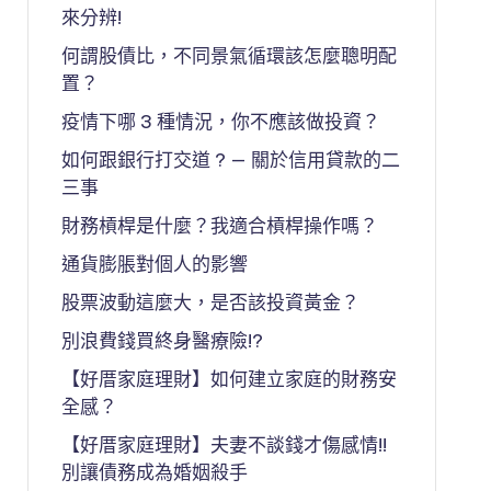
來分辨!
何謂股債比，不同景氣循環該怎麼聰明配
置？
疫情下哪 3 種情況，你不應該做投資？
如何跟銀行打交道 ? — 關於信用貸款的二
三事
財務槓桿是什麼？我適合槓桿操作嗎？
通貨膨脹對個人的影響
股票波動這麼大，是否該投資黃金？
別浪費錢買終身醫療險!?
【好厝家庭理財】如何建立家庭的財務安
全感？
【好厝家庭理財】夫妻不談錢才傷感情!!
別讓債務成為婚姻殺手