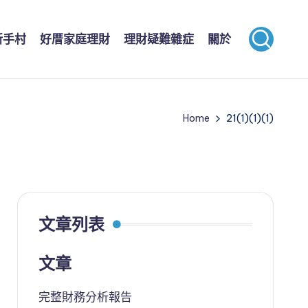
新手村
好厝家庭理財
理財疑難雜症
關於
Home
21(1)(1)(1)
文章列表
文章
完整財務分析報告