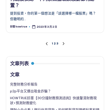
置？
提到投資，你的第一個想法是「該選擇哪一檔股票」嗎？
但聰明的…
好厝 howtrue
2023 年 3 月 2 日
Posted
by
文
1
2
3
PREVIOUS
NEXT
PAGE
PAGE
章
導
文章列表
覽
文章
完整財務分析報告
p2p平台又爆出吸金詐騙？
HOWTRUE好厝【30分鐘財務預測諮詢】快速釐清財務現
狀+預測財務變化
理財小白必看！銀行信用貸款，如何輕鬆貸到理想利率和額