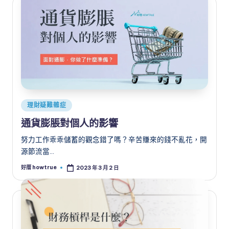
Posted
理財疑難雜症
in
通貨膨脹對個人的影響
努力工作乖乖儲蓄的觀念錯了嗎？辛苦賺來的錢不亂花，開
源節流當…
好厝 howtrue
2023 年 3 月 2 日
Posted
by