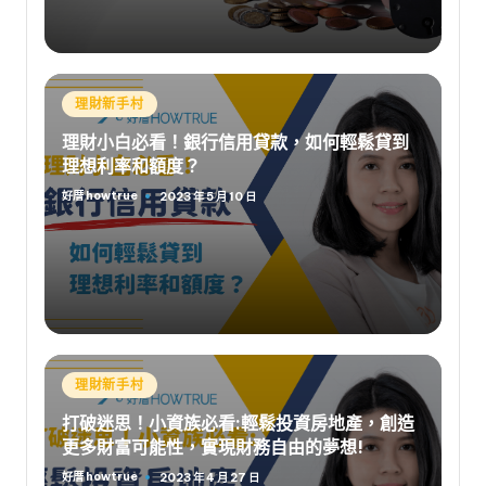
Posted
理財新手村
in
理財小白必看！銀行信用貸款，如何輕鬆貸到
理想利率和額度？
好厝 howtrue
2023 年 5 月 10 日
Posted
by
Posted
理財新手村
in
打破迷思！小資族必看:輕鬆投資房地產，創造
更多財富可能性，實現財務自由的夢想!
好厝 howtrue
2023 年 4 月 27 日
Posted