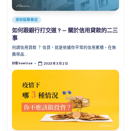
Posted
理財疑難雜症
in
如何跟銀行打交道 ? — 關於信用貸款的二三
事
何謂信用貸款 ？ 信貸，就是依據你平常的信用累積，在無
擔保品…
好厝 howtrue
2023 年 3 月 2 日
Posted
by