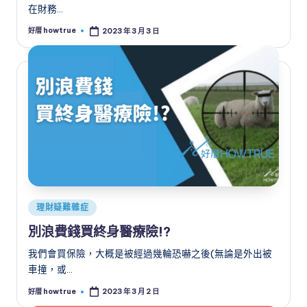
在財務…
好厝 howtrue
2023 年 3 月 3 日
Posted
by
Posted
理財疑難雜症
in
別浪費錢買終身醫療險!?
我們會買保險，大概是被經過幾輪恐嚇之後(無論是外出被
車撞，或…
好厝 howtrue
2023 年 3 月 2 日
Posted
by