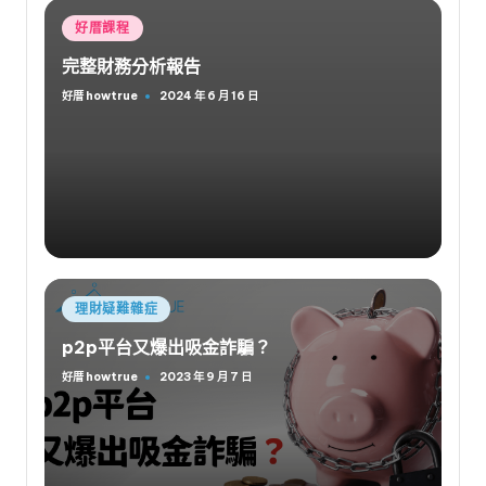
Posted
好厝課程
in
完整財務分析報告
好厝 howtrue
2024 年 6 月 16 日
Posted
by
Posted
理財疑難雜症
in
p2p平台又爆出吸金詐騙？
好厝 howtrue
2023 年 9 月 7 日
Posted
by