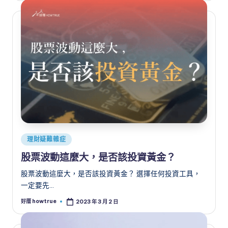
Posted
理財疑難雜症
in
股票波動這麼大，是否該投資黃金？
股票波動這麼大，是否該投資黃金？ 選擇任何投資工具，
一定要先…
好厝 howtrue
2023 年 3 月 2 日
Posted
by