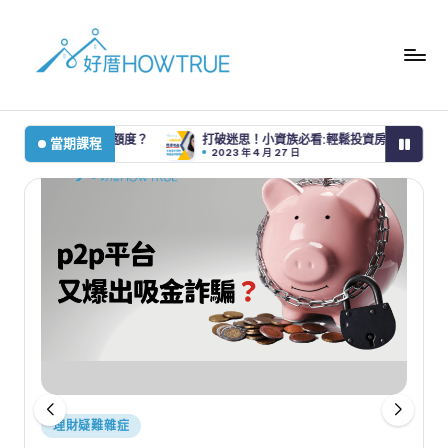
率和額度？
打破迷思！小資族必看:輕鬆投資房地產，創造更多財富可能性，
當期課程
2023 年 4 月 27 日
Posted
理財疑難雜症
in