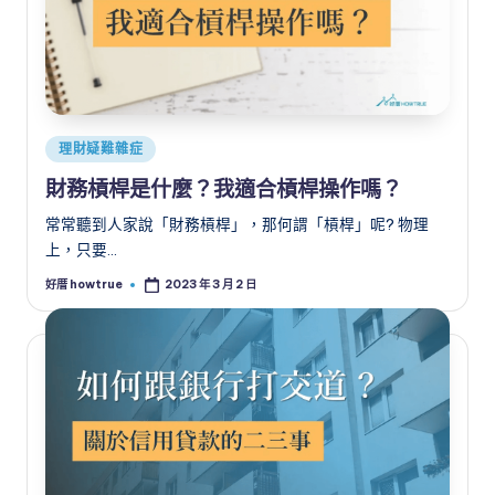
Posted
理財疑難雜症
in
財務槓桿是什麼？我適合槓桿操作嗎？
常常聽到人家說「財務槓桿」，那何謂「槓桿」呢? 物理
上，只要…
好厝 howtrue
2023 年 3 月 2 日
Posted
by