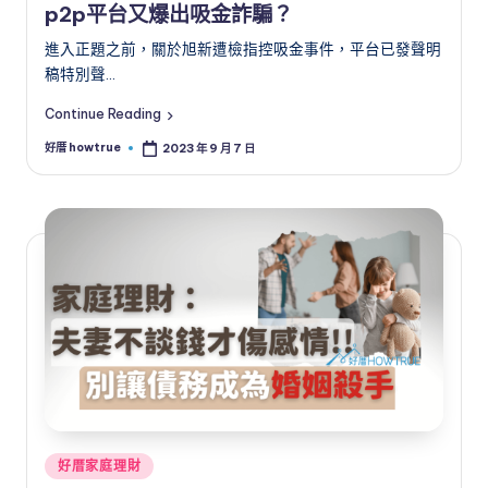
p2p平台又爆出吸金詐騙？
進入正題之前，關於旭新遭檢指控吸金事件，平台已發聲明
稿特別聲…
Continue Reading
好厝 howtrue
2023 年 9 月 7 日
Posted
by
Posted
好厝家庭理財
in