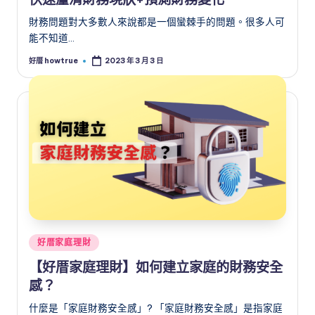
財務問題對大多數人來說都是一個蠻棘手的問題。很多人可
能不知道…
好厝 howtrue
2023 年 3 月 3 日
Posted
by
Posted
好厝家庭理財
in
【好厝家庭理財】如何建立家庭的財務安全
感？
什麼是「家庭財務安全感」? 「家庭財務安全感」是指家庭