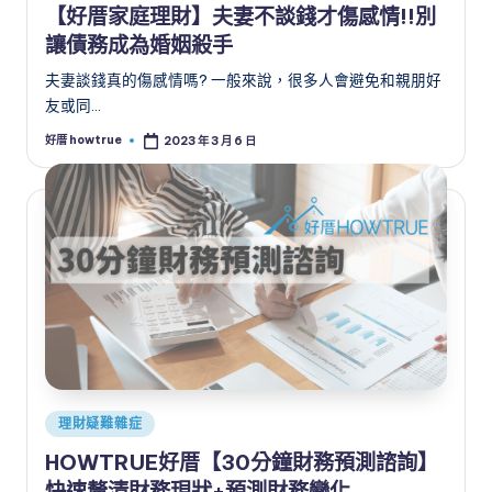
【好厝家庭理財】夫妻不談錢才傷感情!!別
讓債務成為婚姻殺手
夫妻談錢真的傷感情嗎? 一般來說，很多人會避免和親朋好
友或同…
好厝 howtrue
2023 年 3 月 6 日
Posted
by
Posted
理財疑難雜症
in
HOWTRUE好厝【30分鐘財務預測諮詢】
快速釐清財務現狀+預測財務變化