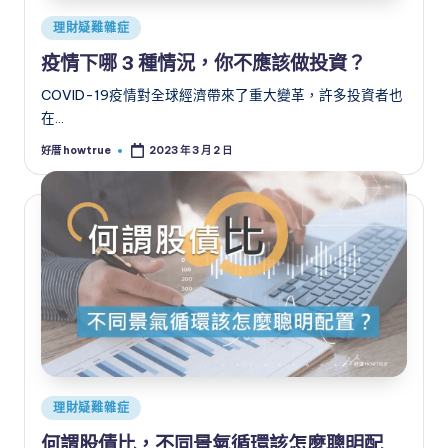
Posted
理財疑難雜症
in
疫情下哪 3 種情況，你不應該做投資？
COVID-19疫情對全球經濟帶來了重大變革，許多投資者也
在…
好厝 howtrue
2023 年 3 月 2 日
Posted
by
Posted
理財疑難雜症
in
何謂股債比，不同景氣循環該怎麼聰明配