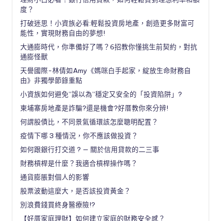
度？
打破迷思！小資族必看:輕鬆投資房地產，創造更多財富可
能性，實現財務自由的夢想!
大通膨時代，你準備好了嗎？6招教你懂挑生前契約，對抗
通膨怪獸
天譽國際-林倩如Amy《媽咪白手起家，綻放生命財務自
由》非獨學節錄重點
小資族如何避免”誤以為”穩定又安全的「投資陷阱」?
柬埔寨房地產是詐騙?還是機會?好厝教你來分辨!
何謂股債比，不同景氣循環該怎麼聰明配置？
疫情下哪 3 種情況，你不應該做投資？
如何跟銀行打交道 ? — 關於信用貸款的二三事
財務槓桿是什麼？我適合槓桿操作嗎？
通貨膨脹對個人的影響
股票波動這麼大，是否該投資黃金？
別浪費錢買終身醫療險!?
【好厝家庭理財】如何建立家庭的財務安全感？