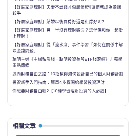
【好厝家庭理財】夫妻不談錢才傷感情!!別讓債務成為婚姻
殺手
【好厝家庭理財】結婚以後買房好還是租房好呢?
【好厝家庭理財】另一半沒有理財觀念？讓伴侶和你一起愛
上理財！
【好厝家庭理財】從「流水席」事件學習「如何在關係中解
決金錢問題」
聰明主婦《主婦私房錢，聰明投資美股ETF錢滾錢》非獨學
重點節錄
邁向財務自由之路：10招教你如何設計自己的個人財務計劃
投資新手入門指南：簡單4步驟開始學習投資理財
你想要財務自由嗎?【10種學習理財投資的人必讀】
相關文章